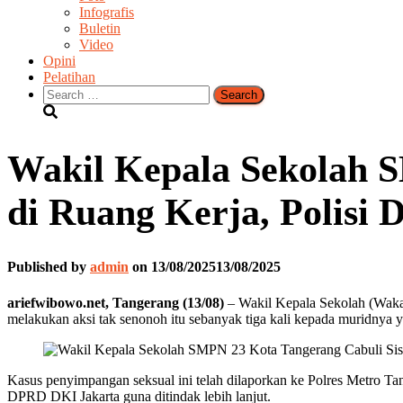
Infografis
Buletin
Video
Opini
Pelatihan
Search
for:
Wakil Kepala Sekolah 
di Ruang Kerja, Polisi
Published by
admin
on
13/08/2025
13/08/2025
ariefwibowo.net, Tangerang (13/08)
– Wakil Kepala Sekolah (Wakas
melakukan aksi tak senonoh itu sebanyak tiga kali kepada muridnya ya
Kasus penyimpangan seksual ini telah dilaporkan ke Polres Metro Ta
DPRD DKI Jakarta guna ditindak lebih lanjut.