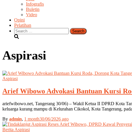
Infografis
Buletin
Video
Opini
Pelatihan
Search
for:
Aspirasi
Aspirasi
Arief Wibowo Advokasi Bantuan Kursi Rod
ariefwibowo.net, Tangerang 30/06) – Wakil Ketua II DPRD Kota Tan
keluarga kurang mampu di Kelurahan Cikokol, Kota Tangerang, pada 
By
admin
,
1 month
30/06/2026
ago
Berita Aspirasi