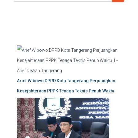
e
a
r
c
h
Arief Wibowo DPRD Kota Tangerang Perjuangkan
Kesejahteraan PPPK Tenaga Teknis Penuh Waktu