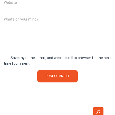
Website
What's on your mind?
Save my name, email, and website in this browser for the next
time I comment.
S