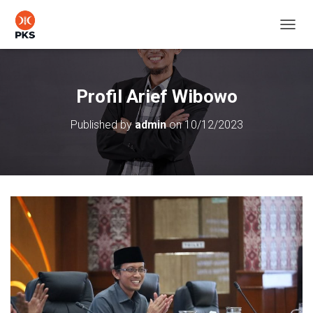
T
O
G
G
L
Profil Arief Wibowo
E
N
Published by
admin
on
10/12/2023
A
V
I
G
A
T
I
O
N