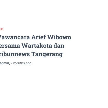
EO
awancara Arief Wibowo
ersama Wartakota dan
ribunnews Tangerang
admin
,
7 months
ago