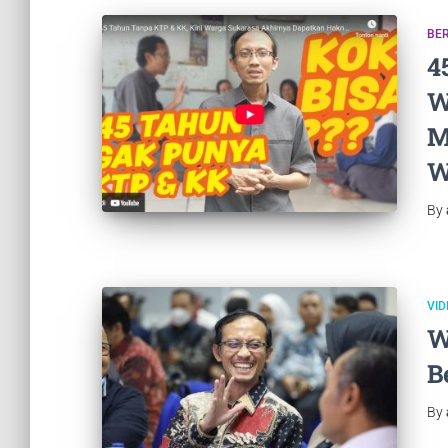
BER
4
W
M
W
By
VID
W
B
By