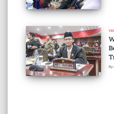
VID
W
B
T
By