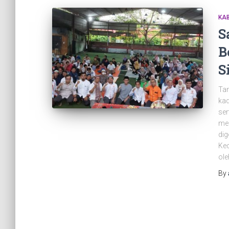
KAB
S
B
S
Ta
kad
ser
me
dig
Kec
ole
By