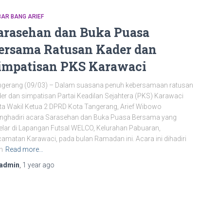
AR BANG ARIEF
arasehan dan Buka Puasa
ersama Ratusan Kader dan
impatisan PKS Karawaci
ngerang (09/03) – Dalam suasana penuh kebersamaan ratusan
er dan simpatisan Partai Keadilan Sejahtera (PKS) Karawaci
ta Wakil Ketua 2 DPRD Kota Tangerang, Arief Wibowo
nghadiri acara Sarasehan dan Buka Puasa Bersama yang
elar di Lapangan Futsal WELCO, Kelurahan Pabuaran,
amatan Karawaci, pada bulan Ramadan ini. Acara ini dihadiri
h
Read more…
admin
,
1 year
ago