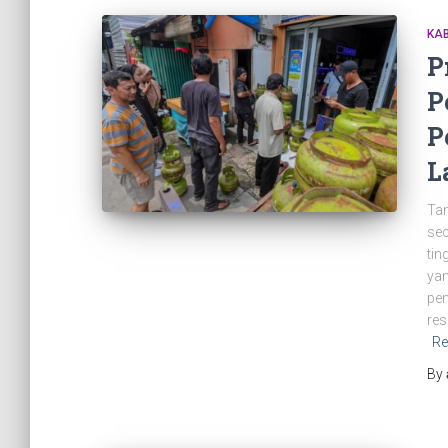
KAB
P
P
P
L
Tan
sec
tin
yan
pem
res
Re
By