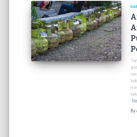
KAB
A
A
P
P
Tan
gas
res
keb
men
kel
Re
By