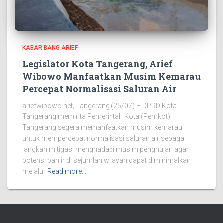
KABAR BANG ARIEF
Legislator Kota Tangerang, Arief
Wibowo Manfaatkan Musim Kemarau
Percepat Normalisasi Saluran Air
ariefwibowo.net, Tangerang (25/07) – DPRD Kota
Tangerang meminta Pemerintah Kota (Pemkot)
Tangerang segera memanfaatkan musim kemarau
untuk mempercepat normalisasi saluran air sebagai
langkah mitigasi menghadapi musim penghujan agar
potensi banjir di sejumlah wilayah dapat diminimalkan
melalui
Read more…