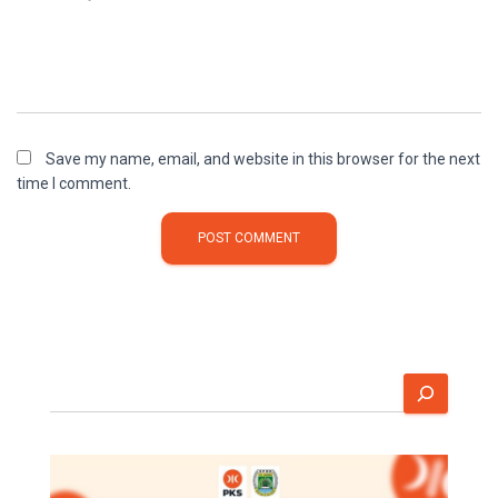
Save my name, email, and website in this browser for the next
time I comment.
S
e
a
r
c