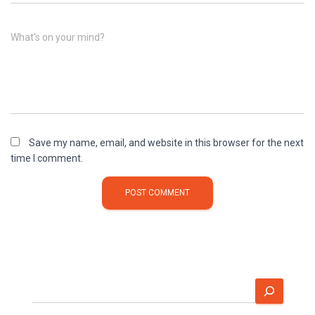
What's on your mind?
Save my name, email, and website in this browser for the next
time I comment.
S
e