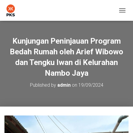
T
O
G
G
L
Kunjungan Peninjauan Program
E
N
Bedah Rumah oleh Arief Wibowo
A
V
dan Tengku Iwan di Kelurahan
I
Nambo Jaya
G
A
T
Published by
admin
on
19/09/2024
I
O
N