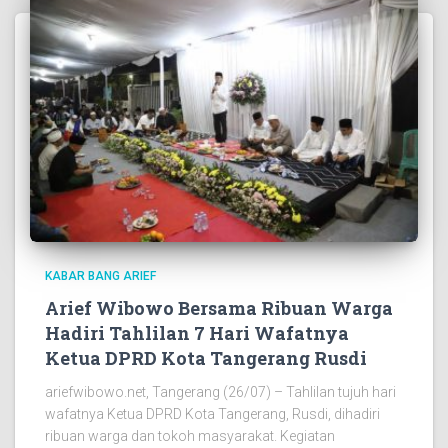
KABAR BANG ARIEF
Arief Wibowo Bersama Ribuan Warga
Hadiri Tahlilan 7 Hari Wafatnya
Ketua DPRD Kota Tangerang Rusdi
ariefwibowo.net, Tangerang (26/07) – Tahlilan tujuh hari
wafatnya Ketua DPRD Kota Tangerang, Rusdi, dihadiri
ribuan warga dan tokoh masyarakat. Kegiatan