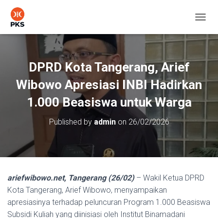
T
O
G
G
L
DPRD Kota Tangerang, Arief
E
N
Wibowo Apresiasi INBI Hadirkan
A
V
1.000 Beasiswa untuk Warga
I
G
Published by
admin
on
26/02/2026
A
T
I
O
N
ariefwibowo.net, Tangerang (26/02)
– Wakil Ketua DPRD
Kota Tangerang, Arief Wibowo, menyampaikan
apresiasinya terhadap peluncuran Program 1.000 Beasiswa
Subsidi Kuliah yang diinisiasi oleh Institut Binamadani