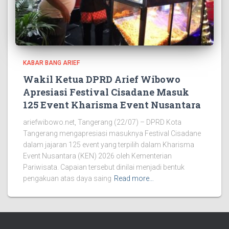
KABAR BANG ARIEF
Wakil Ketua DPRD Arief Wibowo
Apresiasi Festival Cisadane Masuk
125 Event Kharisma Event Nusantara
ariefwibowo.net, Tangerang (22/07) – DPRD Kota
Tangerang mengapresiasi masuknya Festival Cisadane
dalam jajaran 125 event yang terpilih dalam Kharisma
Event Nusantara (KEN) 2026 oleh Kementerian
Pariwisata. Capaian tersebut dinilai menjadi bentuk
pengakuan atas daya saing
Read more…