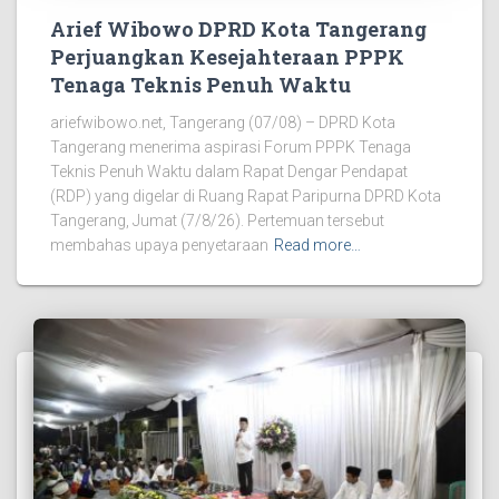
Arief Wibowo DPRD Kota Tangerang
Perjuangkan Kesejahteraan PPPK
Tenaga Teknis Penuh Waktu
ariefwibowo.net, Tangerang (07/08) – DPRD Kota
Tangerang menerima aspirasi Forum PPPK Tenaga
Teknis Penuh Waktu dalam Rapat Dengar Pendapat
(RDP) yang digelar di Ruang Rapat Paripurna DPRD Kota
Tangerang, Jumat (7/8/26). Pertemuan tersebut
membahas upaya penyetaraan
Read more…