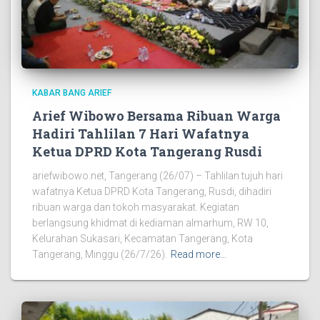
KABAR BANG ARIEF
Arief Wibowo Bersama Ribuan Warga
Hadiri Tahlilan 7 Hari Wafatnya
Ketua DPRD Kota Tangerang Rusdi
ariefwibowo.net, Tangerang (26/07) – Tahlilan tujuh hari
wafatnya Ketua DPRD Kota Tangerang, Rusdi, dihadiri
ribuan warga dan tokoh masyarakat. Kegiatan
berlangsung khidmat di kediaman almarhum, RW 10,
Kelurahan Sukasari, Kecamatan Tangerang, Kota
Tangerang, Minggu (26/7/26).
Read more…