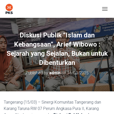
T
O
G
G
L
Diskusi Publik “Islam dan
E
N
Kebangsaan”, Arief Wibowo :
A
V
Sejarah yang Sejalan, Bukan untuk
I
Dibenturkan
G
A
T
Published by
admin
on
16/03/2025
I
O
N
Tangerang (15/03) – Sinergi Komunitas Tangerang dan
Karang Taruna RW 07 Perum Angkasa Pura II, Karang