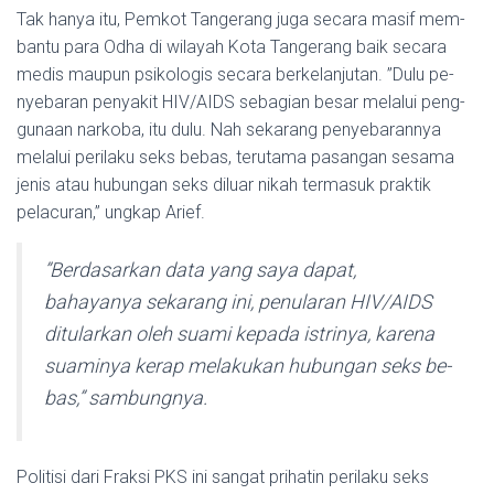
Tak hanya itu, Pemkot Tange­rang juga secara masif mem­
bantu para Odha di wilayah Kota Tangerang baik secara
medis maupun psikologis se­cara berkelanjutan. ”Dulu pe­
nyebaran penyakit HIV/AIDS sebagian besar melalui peng­
gunaan narkoba, itu dulu. Nah sekarang penyebarannya
mela­lui perilaku seks bebas, teruta­ma pasangan sesama
jenis atau hubungan seks diluar nikah termasuk praktik
pelacuran,” ungkap Arief.
”Berdasarkan data yang saya dapat,
bahayanya sekarang ini, penularan HIV/AIDS
ditu­larkan oleh suami kepada is­tri­nya, karena
suaminya kerap melakukan hubungan seks be­
bas,” sambungnya.
Politisi dari Fraksi PKS ini sangat prihatin peri­laku seks