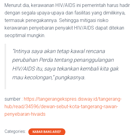
Menurut dia, kerawanan HIV/AIDS ini pemerintah harus hadir
dengan segala upaya-upaya dan fasilitas yang dimi­likinya,
termasuk penega­kan­nya. Sehingga mitigasi risiko
kerawanan penyebaran pe­nyakit HIV/AIDS dapat ditekan
seoptimal mungkin.
”Intinya saya akan tetap kawal rencana
perubahan Perda ten­tang penanggulangan
HIV/AIDS itu, saya tekankan kembali kita gak
mau kecolongan,” pung­kasnya.
sumber :
https://tangerangekspres.disway.id/tangerang-
hub/read/34596/dewan-sebut-kota-tangerang-rawan-
penyebaran-hivaids
Categories:
KABAR BANG ARIEF