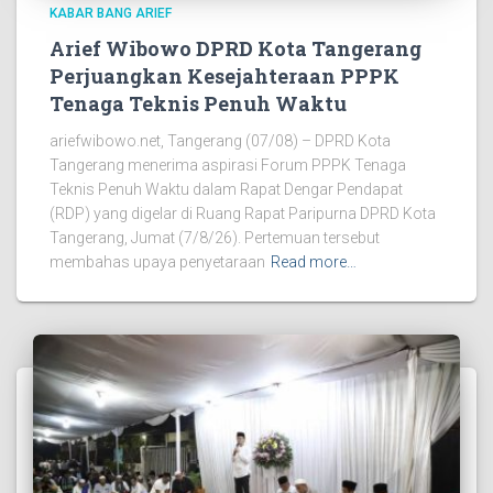
KABAR BANG ARIEF
Arief Wibowo DPRD Kota Tangerang
Perjuangkan Kesejahteraan PPPK
Tenaga Teknis Penuh Waktu
ariefwibowo.net, Tangerang (07/08) – DPRD Kota
Tangerang menerima aspirasi Forum PPPK Tenaga
Teknis Penuh Waktu dalam Rapat Dengar Pendapat
(RDP) yang digelar di Ruang Rapat Paripurna DPRD Kota
Tangerang, Jumat (7/8/26). Pertemuan tersebut
membahas upaya penyetaraan
Read more…