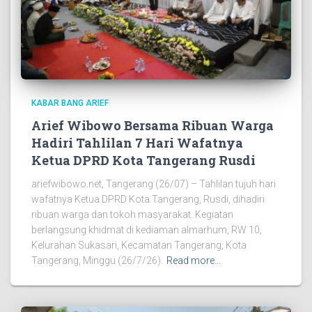
KABAR BANG ARIEF
Arief Wibowo Bersama Ribuan Warga
Hadiri Tahlilan 7 Hari Wafatnya
Ketua DPRD Kota Tangerang Rusdi
ariefwibowo.net, Tangerang (26/07) – Tahlilan tujuh hari
wafatnya Ketua DPRD Kota Tangerang, Rusdi, dihadiri
ribuan warga dan tokoh masyarakat. Kegiatan
berlangsung khidmat di kediaman almarhum, RW 10,
Kelurahan Sukasari, Kecamatan Tangerang, Kota
Tangerang, Minggu (26/7/26).
Read more…