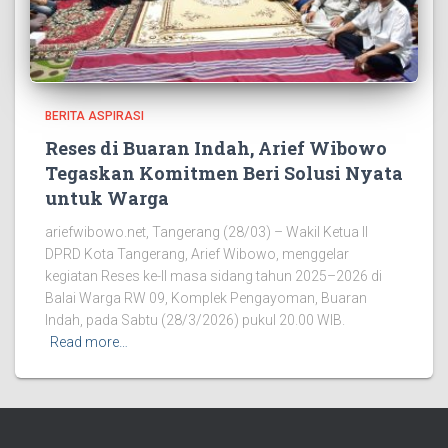
BERITA ASPIRASI
Reses di Buaran Indah, Arief Wibowo
Tegaskan Komitmen Beri Solusi Nyata
untuk Warga
ariefwibowo.net, Tangerang (28/03) – Wakil Ketua II
DPRD Kota Tangerang, Arief Wibowo, menggelar
kegiatan Reses ke-II masa sidang tahun 2025–2026 di
Balai Warga RW 09, Komplek Pengayoman, Buaran
Indah, pada Sabtu (28/3/2026) pukul 20.00 WIB.
Read more…