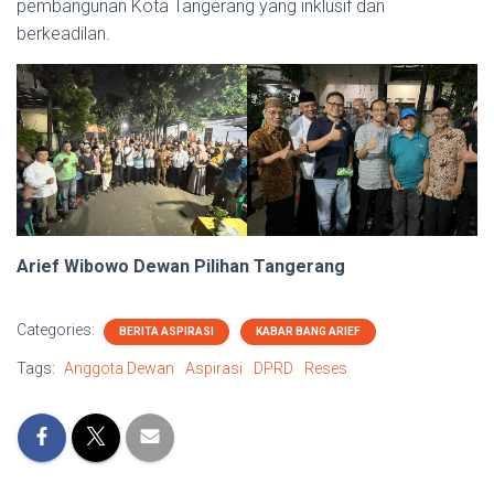
pembangunan Kota Tangerang yang inklusif dan
berkeadilan.
Arief Wibowo Dewan Pilihan Tangerang
Categories:
BERITA ASPIRASI
KABAR BANG ARIEF
Tags:
Anggota Dewan
Aspirasi
DPRD
Reses