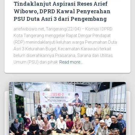
Tindaklanjut Aspirasi Reses Arief
Wibowo, DPRD Kawal Penyerahan
PSU Duta Asri 3 dari Pengembang
ariefwibowo.net, Tangerang(22/04) – Komisi I DPRD
Kota Tangerang menggelar Rapat Dengar Pendapat
(RDP) menindaklanjuti keluhan warga Perumahan Duta
Asri 3 Kelurahan Bugel, Kecamatan Karawaci terkait
belum diserahkannya Prasarana, Sarana dan Utilitas
Umum (PSU) dari pihak
Read more…