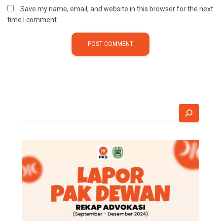
Save my name, email, and website in this browser for the next
time I comment.
S
e
a
r
c
h