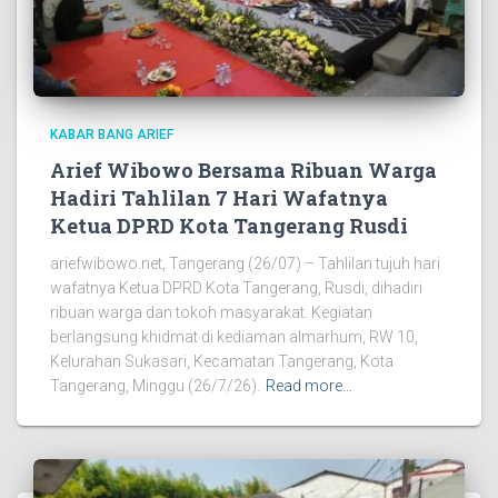
KABAR BANG ARIEF
Arief Wibowo Bersama Ribuan Warga
Hadiri Tahlilan 7 Hari Wafatnya
Ketua DPRD Kota Tangerang Rusdi
ariefwibowo.net, Tangerang (26/07) – Tahlilan tujuh hari
wafatnya Ketua DPRD Kota Tangerang, Rusdi, dihadiri
ribuan warga dan tokoh masyarakat. Kegiatan
berlangsung khidmat di kediaman almarhum, RW 10,
Kelurahan Sukasari, Kecamatan Tangerang, Kota
Tangerang, Minggu (26/7/26).
Read more…