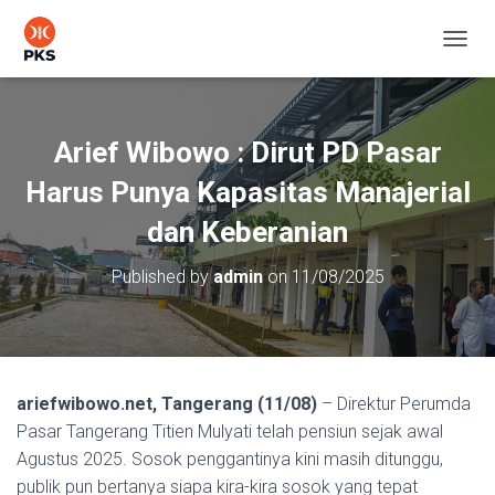
T
O
G
G
L
Arief Wibowo : Dirut PD Pasar
E
N
Harus Punya Kapasitas Manajerial
A
V
dan Keberanian
I
G
Published by
admin
on
11/08/2025
A
T
I
O
N
ariefwibowo.net, Tangerang (11/08)
– Direktur Perumda
Pasar Tangerang Titien Mulyati telah pensiun sejak awal
Agustus 2025. Sosok penggantinya kini masih ditunggu,
publik pun bertanya siapa kira-kira sosok yang tepat