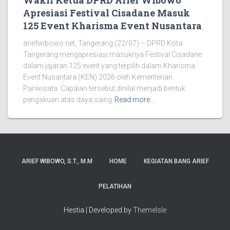
Wakil Ketua DPRD Arief Wibowo
Apresiasi Festival Cisadane Masuk
125 Event Kharisma Event Nusantara
ariefwibowo.net, Tangerang (22/07) – DPRD Kota
Tangerang mengapresiasi masuknya Festival Cisadane
dalam jajaran 125 event yang terpilih dalam Kharisma
Event Nusantara (KEN) 2026 oleh Kementerian
Pariwisata. Capaian tersebut dinilai menjadi bentuk
pengakuan atas daya saing
Read more…
ARIEF WIBOWO, S.T., M.M
HOME
KEGIATAN BANG ARIEF
PELATIHAN
Hestia | Developed by
ThemeIsle