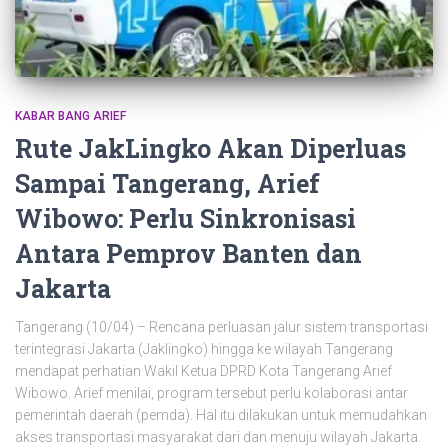
KABAR BANG ARIEF
Rute JakLingko Akan Diperluas
Sampai Tangerang, Arief
Wibowo: Perlu Sinkronisasi
Antara Pemprov Banten dan
Jakarta
Tangerang (10/04) – Rencana perluasan jalur sistem transportasi
terintegrasi Jakarta (Jaklingko) hingga ke wilayah Tangerang
mendapat perhatian Wakil Ketua DPRD Kota Tangerang Arief
Wibowo. Arief menilai, program tersebut perlu kolaborasi antar
pemerintah daerah (pemda). Hal itu dilakukan untuk memudahkan
akses transportasi masyarakat dari dan menuju wilayah Jakarta.