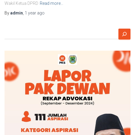
Wakil Ketua DPRD
Read more…
By
admin
,
1 year
ago
S
e
a
r
c
h