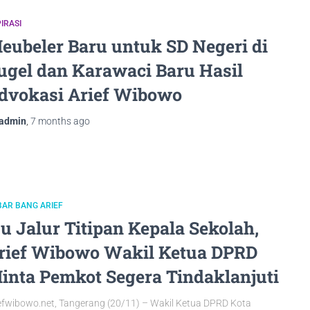
IRASI
eubeler Baru untuk SD Negeri di
ugel dan Karawaci Baru Hasil
dvokasi Arief Wibowo
admin
,
7 months
ago
AR BANG ARIEF
su Jalur Titipan Kepala Sekolah,
rief Wibowo Wakil Ketua DPRD
inta Pemkot Segera Tindaklanjuti
efwibowo.net, Tangerang (20/11) – Wakil Ketua DPRD Kota