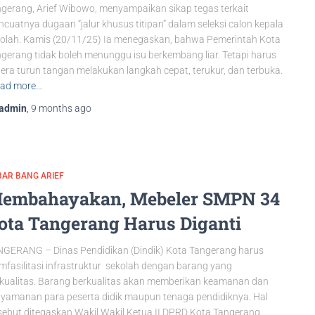
gerang, Arief Wibowo, menyampaikan sikap tegas terkait
cuatnya dugaan “jalur khusus titipan” dalam seleksi calon kepala
olah. Kamis (20/11/25) Ia menegaskan, bahwa Pemerintah Kota
gerang tidak boleh menunggu isu berkembang liar. Tetapi harus
era turun tangan melakukan langkah cepat, terukur, dan terbuka.
ad more…
admin
,
9 months
ago
AR BANG ARIEF
embahayakan, Mebeler SMPN 34
ota Tangerang Harus Diganti
GERANG – Dinas Pendidikan (Dindik) Kota Tangerang harus
fasilitasi infrastruktur sekolah dengan barang yang
kualitas. Barang berkualitas akan memberikan keamanan dan
yamanan para peserta didik maupun tenaga pendidiknya. Hal
sebut ditegaskan Wakil Wakil Ketua II DPRD Kota Tangerang,