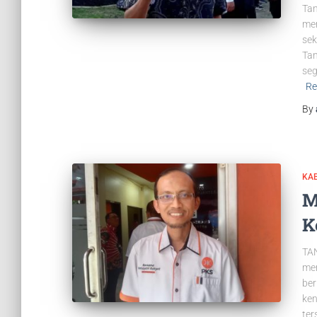
Tan
men
sek
Tan
seg
Re
By
KAB
M
K
TAN
mem
ber
ken
ter