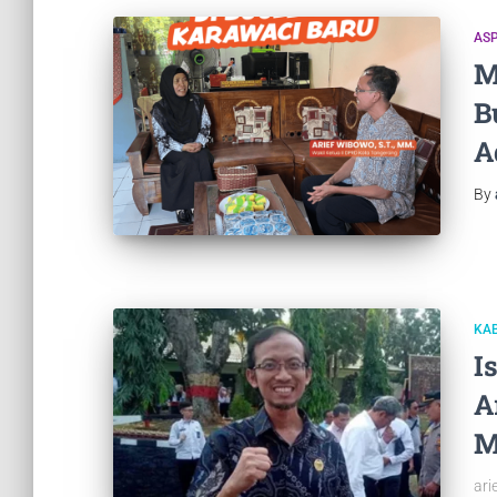
ASP
M
B
A
By
KAB
I
A
M
ari