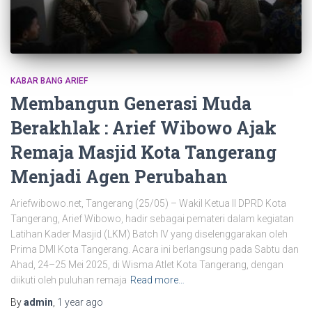
KABAR BANG ARIEF
Membangun Generasi Muda
Berakhlak : Arief Wibowo Ajak
Remaja Masjid Kota Tangerang
Menjadi Agen Perubahan
Ariefwibowo.net, Tangerang (25/05) – Wakil Ketua II DPRD Kota
Tangerang, Arief Wibowo, hadir sebagai pemateri dalam kegiatan
Latihan Kader Masjid (LKM) Batch IV yang diselenggarakan oleh
Prima DMI Kota Tangerang. Acara ini berlangsung pada Sabtu dan
Ahad, 24–25 Mei 2025, di Wisma Atlet Kota Tangerang, dengan
diikuti oleh puluhan remaja
Read more…
By
admin
,
1 year
ago