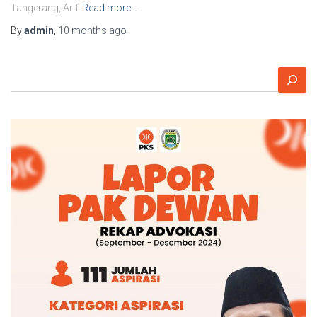
Tangerang, Arif
Read more…
By
admin
,
10 months
ago
S
e
a
r
c
h