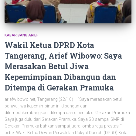
KABAR BANG ARIEF
Wakil Ketua DPRD Kota
Tangerang, Arief Wibowo: Saya
Merasakan Betul Jiwa
Kepemimpinan Dibangun dan
Ditempa di Gerakan Pramuka
ariefwibowo.net, Tangerang (22/10) – “Saya merasakan betul
bahwa jiwa kepemimpinan ini dibangun dan
ditumbuhkembangkan, ditempa dan dibentuk di Gerakan Pramuka.
Saya juga dulu dari Gerakan Pramuka. Saya SD sampai SMP di
Gerakan Pramuka bahkan sampai juara lomba regu prestasi,”
beber Wakil Ketua Dewan Perwakilan Rakyat Daerah (DPRD) Kota