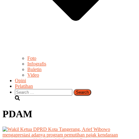
Foto
Infografis
Buletin
Video
Opini
Pelatihan
Search
for:
PDAM