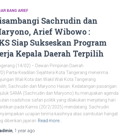
AR BANG ARIEF
isambangi Sachrudin dan
aryono, Arief Wibowo :
KS Siap Sukseskan Program
erja Kepala Daerah Terpilih
ngerang (14/02) – Dewan Pimpinan Daerah
D) Partai Keadilan Sejahtera Kota Tangerang menerima
jungan Wali Kota dan Wakil Wali Kota Tangerang
pilih, Sachrudin dan Maryono Hasan. Kedatangan pasangan
juluk SAMA (Sachrudin dan Maryono) itu merupakan agenda
jutan roadshow safari politik yang dilakukan menjelang hari
antikan pada Kamis (20/2/2025) mendatang. Sachrudin
nyampaikan ucapan terima kasihnya atas sambutan hangat
g diberikan jajaran
Read more…
admin
,
1 year
ago