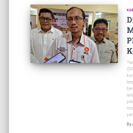
KAB
D
M
P
K
Ta
(DP
kun
ter
ber
lan
pel
me
yan
By