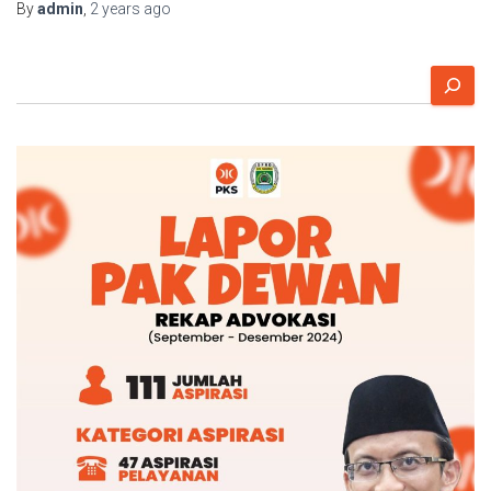
By
admin
,
2 years
ago
S
e
a
r
c
h