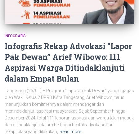
INFOGRAFIS
Infografis Rekap Advokasi “Lapor
Pak Dewan” Arief Wibowo: 111
Aspirasi Warga Ditindaklanjuti
dalam Empat Bulan
Tangerang (25/01) – Program “Laporan Pak Dewan” yang digagas
oleh Wakil Ketua 2 DPRD Kota Tangerang, Arief Wibowo, terus
menunjukkan komitmennya dalam mendengar dan
menindaklanjuti aspirasi masyarakat. Sejak September hingga
Desember 2024, total 111 laporan aspirasi dari warga telah masuk
dan ditindaklanjuti dalam berbagai bentuk advokasi. Dari
rekapitulasi yang dilakukan,
Read more…