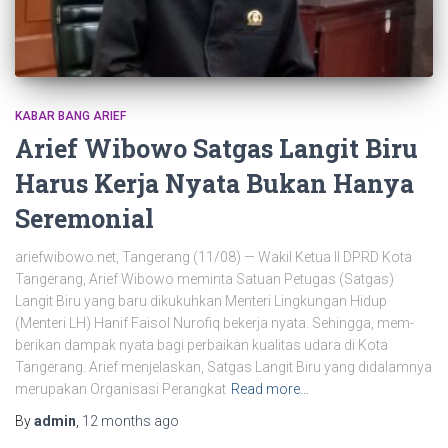
KABAR BANG ARIEF
Arief Wibowo Satgas Langit Biru
Harus Kerja Nyata Bukan Hanya
Seremonial
ariefwibowo.net, Tangerang (11/08) — Wakil Ketua II DPRD Kota
Tangerang, Arief Wibowo meminta Satuan Pe­tu­gas (Satgas)
Langit Biru yang baru dikukuhkan Menteri Ling­kungan Hidup
(Menteri LH) Hanif Faisol Nurofiq be­kerja nyata. Sehingga, mem­
berikan dampak nyata bagi perbaikan kualitas udara di Kota
Tangerang. Arief menjelaskan, Satgas Langit Biru yang didalamnya
merupakan Organisasi Perang­kat
Read more…
By
admin
,
12 months
ago