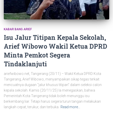
KABAR BANG ARIEF
Isu Jalur Titipan Kepala Sekolah,
Arief Wibowo Wakil Ketua DPRD
Minta Pemkot Segera
Tindaklanjuti
ariefwibowo.net, Tangerang (20/11) – Wakil Ketua DPRD Kota
Tangerang, Arief Wibowo, menyampaikan sikap tegas terkait
mencuatnya dugaan “jalur khusus titipan” dalam seleksi calon
kepala sekolah. Kamis (20/11/25) Ia menegaskan, bahwa
Pemerintah Kota Tangerang tidak boleh menunggu isu
berkembang liar. Tetapi harus segera turun tangan melakukan
langkah cepat, terukur, dan terbuka.
Read more…