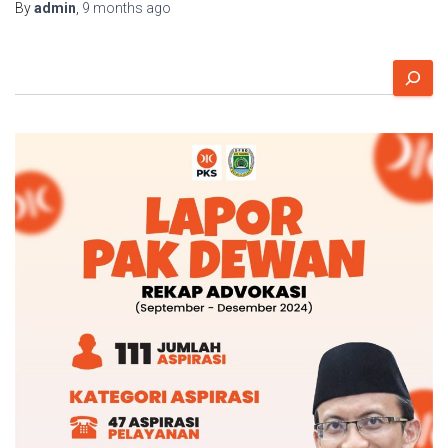
By
admin
,
9 months
ago
S
e
a
r
c
h