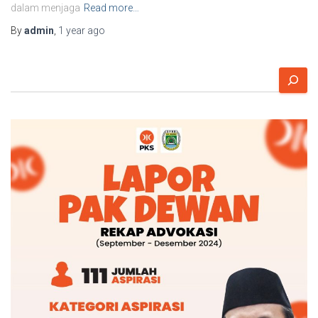
dalam menjaga
Read more…
By
admin
,
1 year
ago
S
e
a
r
c
h