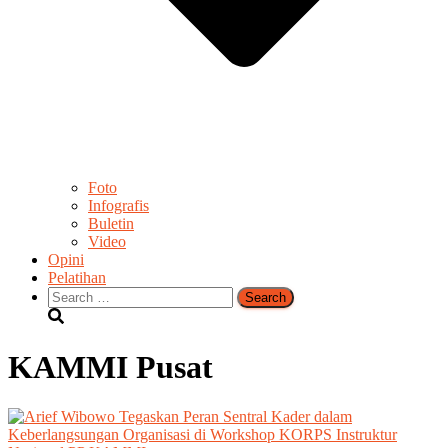
Foto
Infografis
Buletin
Video
Opini
Pelatihan
Search
for:
KAMMI Pusat