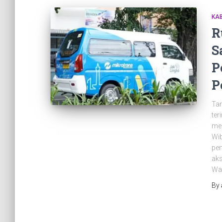
KAB
R
S
P
P
Tan
ter
men
Wib
pem
aks
Wak
By