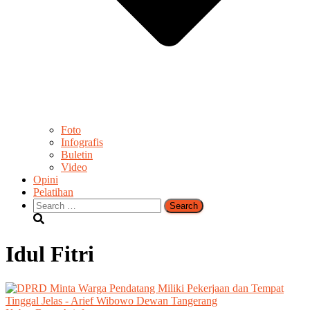
Foto
Infografis
Buletin
Video
Opini
Pelatihan
Search
for:
Idul Fitri