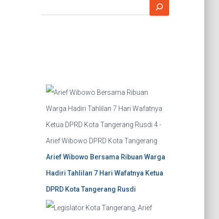
S
e
a
r
c
h
Arief Wibowo Bersama Ribuan Warga
Hadiri Tahlilan 7 Hari Wafatnya Ketua
DPRD Kota Tangerang Rusdi