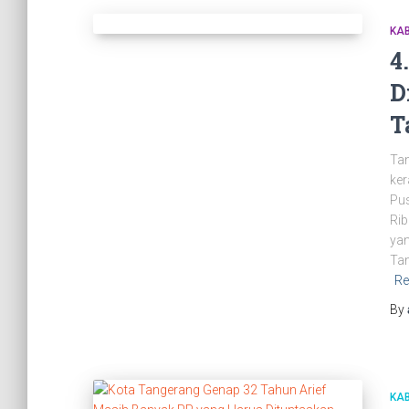
KAB
4
D
T
Tan
ker
Pus
Rib
yan
Tan
Re
By
KAB