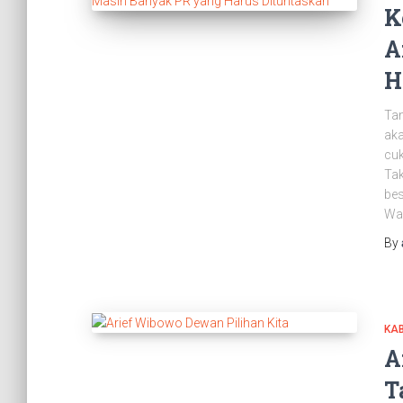
K
A
H
Tan
aka
cuk
Tak
bes
Wa
By
KAB
A
T