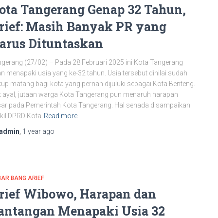
ota Tangerang Genap 32 Tahun,
rief: Masih Banyak PR yang
arus Dituntaskan
gerang (27/02) – Pada 28 Februari 2025 ini Kota Tangerang
n menapaki usia yang ke-32 tahun. Usia tersebut dinilai sudah
up matang bagi kota yang pernah dijuluki sebagai Kota Benteng.
 ayal, jutaan warga Kota Tangerang pun menaruh harapan
ar pada Pemerintah Kota Tangerang. Hal senada disampaikan
kil DPRD Kota
Read more…
admin
,
1 year
ago
AR BANG ARIEF
rief Wibowo, Harapan dan
antangan Menapaki Usia 32