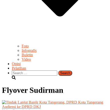
Foto
Infografis
Buletin
Video
Opini
Pelatihan
Search
for:
Flyover Sudirman